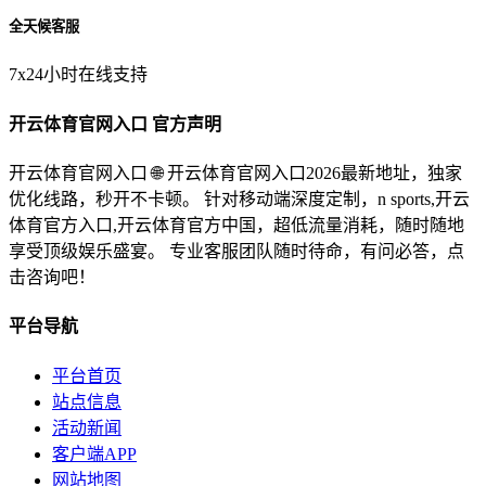
全天候客服
7x24小时在线支持
开云体育官网入口 官方声明
开云体育官网入口 🌐 开云体育官网入口2026最新地址，独家
优化线路，秒开不卡顿。 针对移动端深度定制，n sports,开云
体育官方入口,开云体育官方中国，超低流量消耗，随时随地
享受顶级娱乐盛宴。 专业客服团队随时待命，有问必答，点
击咨询吧！
平台导航
平台首页
站点信息
活动新闻
客户端APP
网站地图