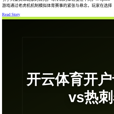
游戏通过老虎机机制模拟体育赛事的紧张与悬念，玩家在选择
Read Story