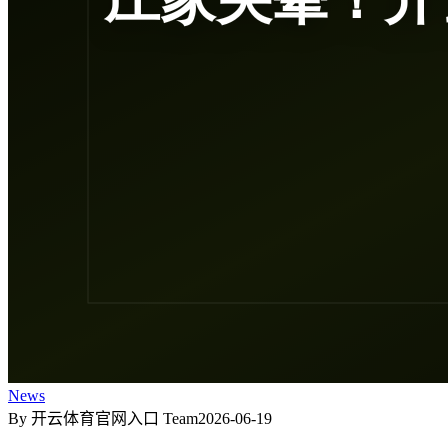
News
By 开云体育官网入口 Team
2026-06-19