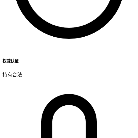
权威认证
持有合法