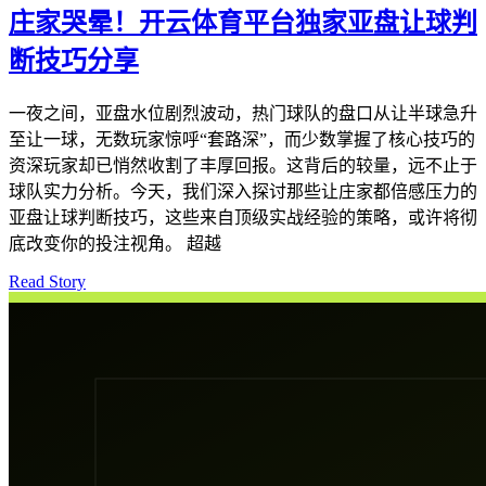
庄家哭晕！开云体育平台独家亚盘让球判
断技巧分享
一夜之间，亚盘水位剧烈波动，热门球队的盘口从让半球急升
至让一球，无数玩家惊呼“套路深”，而少数掌握了核心技巧的
资深玩家却已悄然收割了丰厚回报。这背后的较量，远不止于
球队实力分析。今天，我们深入探讨那些让庄家都倍感压力的
亚盘让球判断技巧，这些来自顶级实战经验的策略，或许将彻
底改变你的投注视角。 超越
Read Story