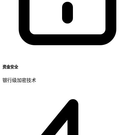
资金安全
银行级加密技术