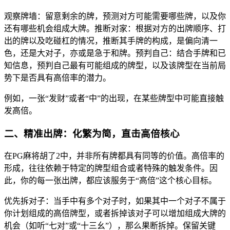
观察牌墙：留意剩余的牌，预测对方可能需要哪些牌，以及你
还有哪些机会组成大牌。推断对家：根据对方的出牌顺序、打
出的牌以及吃碰杠的情况，推断其手牌的构成，是偏向清一
色，还是大对子，亦或是急于和牌。预判自己：结合手牌和已
知信息，预判自己最有可能组成的牌型，以及该牌型在当前局
势下是否具有高倍率的潜力。
例如，一张“发财”或者“中”的出现，在某些牌型中可能直接触
发高倍。
二、精准出牌：化繁为简，直击高倍核心
在PG麻将胡了2中，并非所有牌都具有同等的价值。高倍率的
形成，往往依赖于特定的牌型组合或者特殊的触发条件。因
此，你的每一张出牌，都应该服务于“高倍”这个核心目标。
优先拆对子：当手中有多个对子时，如果其中一个对子不属于
你计划组成的高倍牌型，或者拆掉该对子可以增加组成大牌的
机会（如听“七对”或“十三幺”），那么果断拆掉。保留关键