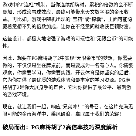
游戏中的“连杠”机制，当你连续胡牌时，累积的倍数将会不断
叠加，形成滚雪球效应，最终可能带来天文数字般的金币收
益。再比如，游戏中随机出现的“宝箱”或“锦囊”，里面可能隐
藏着意想不到的倍数加成，让你在不经意间就收获巨额财富。
这些设计，都极大地增强了游戏的可玩性和“无限金币”的可能
性。
因此，想要在PG麻将胡了2中实现“无限金币”的梦想，你需要
做的，不仅仅是坐在牌桌前，而是要成为一名有心人。你需要
观察，你需要学习，你需要实践。开云体育是你坚实的后盾，
它为你提供了最优质的游戏体验和最丰富的学习资源。PG麻
将胡了2是你大展身手的舞台，它为你提供了最公平、最刺激
的游戏环境。
现在，就让我们一起，响应“兄弟冲！”的号召，在这片充满无
限可能的金币海洋中，乘风破浪，赢取属于我们的荣耀！
破局而出：PG麻将胡了2高倍率技巧深度解析