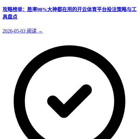
攻略榜单：胜率90%大神都在用的开云体育平台投注策略与工
具盘点
2026-05-03
阅读
→