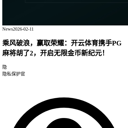
News
2026-02-11
乘风破浪，赢取荣耀：开云体育携手PG
麻将胡了2，开启无限金币新纪元！
隐
隐私保护官