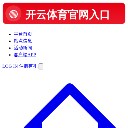
平台首页
站点信息
活动新闻
客户端APP
LOG IN
注册有礼