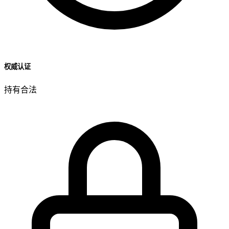
权威认证
持有合法